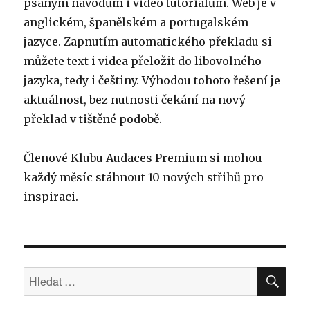
psaným návodům i video tutoriálům. Web je v
anglickém, španělském a portugalském
jazyce. Zapnutím automatického překladu si
můžete text i videa přeložit do libovolného
jazyka, tedy i češtiny. Výhodou tohoto řešení je
aktuálnost, bez nutnosti čekání na nový
překlad v tištěné podobě.
Členové Klubu Audaces Premium si mohou
každý měsíc stáhnout 10 nových střihů pro
inspiraci.
HLE
Hledat: