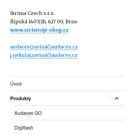
Strima Czech s.r.o.
Řípská 1407/2b, 627 00, Brno
www.sicistroje-shop.cz
audaces(zavináč)audaces.cz
j.nekula
(zavináč)
audaces.cz
Úvod
Zobrazit
Produkty
podřazen
položky
Audaces GO
Digiflash